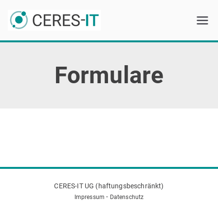
Zum
Inhalt
CERES-IT
springen
Formulare
CERES-IT UG (haftungsbeschränkt)
-
Impressum
Datenschutz